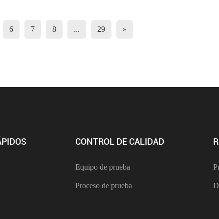
6
7
8
...
29
»
ÁPIDOS
CONTROL DE CALIDAD
R
Equipo de prueba
P
Proceso de prueba
D