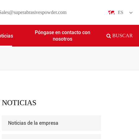
Sales@superabrasivespowder.com
ES
English
Póngase en contacto con
ticias
BUSCAR
nosotros
日本語
한국어
français
Deutsch
Español
NOTICIAS
italiano
Noticias de la empresa
русский