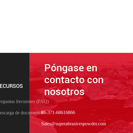
Póngase en
contacto con
ECURSOS
nosotros
reguntas frecuentes (FAQ)
86-371-68616866
escarga de documentos
Sales@superabrasivespowder.com