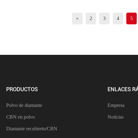
«
2
3
4
5
PRODUCTOS
ENLACES R
Polvo de diamante
Empresa
CBN en polvo
Noticias
Diamante recubierto/CBN