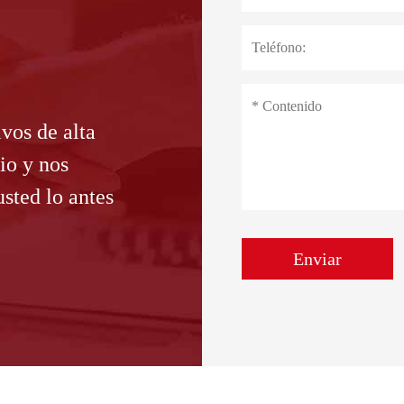
vos de alta
io y nos
sted lo antes
Enviar