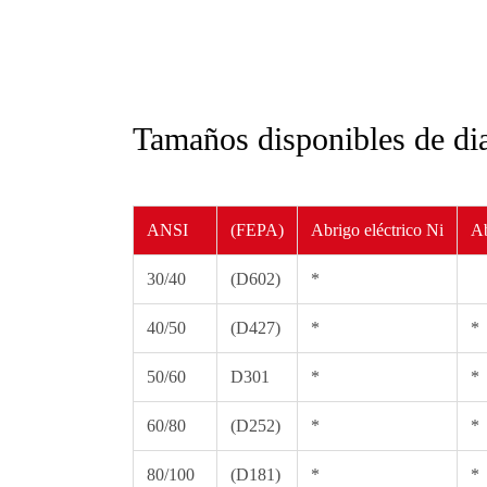
Tamaños disponibles de d
ANSI
(FEPA)
Abrigo eléctrico Ni
Ab
30/40
(D602)
*
40/50
(D427)
*
*
50/60
D301
*
*
60/80
(D252)
*
*
80/100
(D181)
*
*