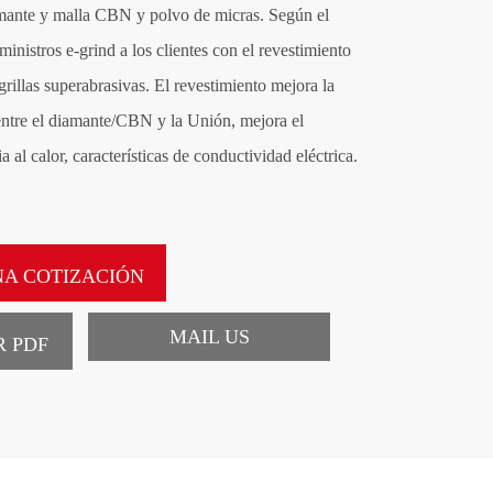
mante y malla CBN y polvo de micras. Según el
português
ministros e-grind a los clientes con el revestimiento
العربية
rillas superabrasivas. El revestimiento mejora la
entre el diamante/CBN y la Unión, mejora el
tiếng việt
a al calor, características de conductividad eléctrica.
A COTIZACIÓN
MAIL US
 PDF