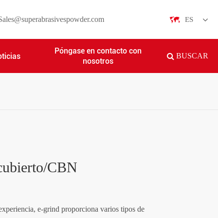
Sales@superabrasivespowder.com
ES
English
Póngase en contacto con
ticias
BUSCAR
nosotros
日本語
한국어
français
Deutsch
Español
cubierto/CBN
italiano
русский
xperiencia, e-grind proporciona varios tipos de