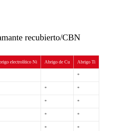
iamante recubierto/CBN
rigo electrolítico Ni
Abrigo de Cu
Abrigo Ti
*
*
*
*
*
*
*
*
*