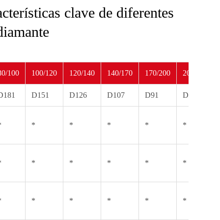
terísticas clave de diferentes
 diamante
80/100
100/120
120/140
140/170
170/200
200/230
D181
D151
D126
D107
D91
D76
*
*
*
*
*
*
*
*
*
*
*
*
*
*
*
*
*
*