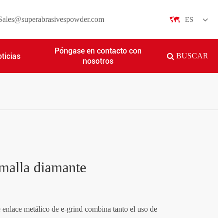
Sales@superabrasivespowder.com
ES
English
Póngase en contacto con
ticias
BUSCAR
nosotros
日本語
한국어
français
Deutsch
Español
malla diamante
italiano
русский
 enlace metálico de e-grind combina tanto el uso de