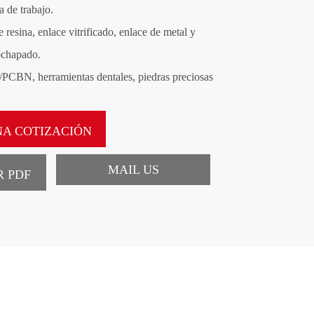
a de trabajo.
português
resina, enlace vitrificado, enlace de metal y
العربية
rochapado.
PCBN, herramientas dentales, piedras preciosas
tiếng việt
A COTIZACIÓN
MAIL US
 PDF