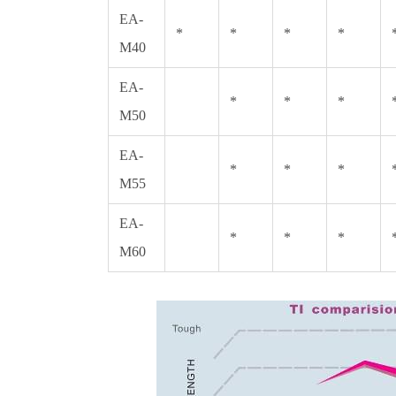
EA-
*
*
*
*
M40
EA-
*
*
*
M50
EA-
*
*
*
M55
EA-
*
*
*
M60