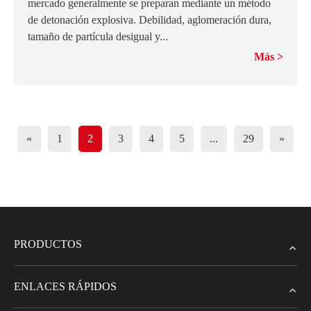
mercado generalmente se preparan mediante un método
de detonación explosiva. Debilidad, aglomeración dura,
tamaño de partícula desigual y...
Más
«
1
2
3
4
5
...
29
»
PRODUCTOS
ENLACES RÁPIDOS