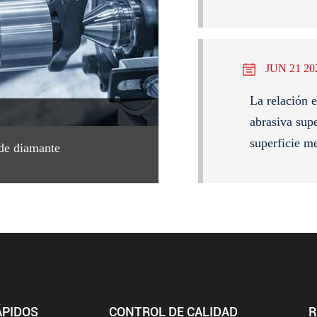
JUN 21 20
La relación e
abrasiva supe
superficie m
 de diamante
ÁPIDOS
CONTROL DE CALIDAD
R