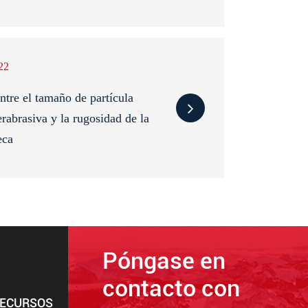
22
ntre el tamaño de partícula
rabrasiva y la rugosidad de la
eca
Póngase en
contacto con
ECURSOS