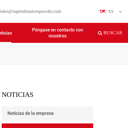
Sales@superabrasivespowder.com
ES
English
Póngase en contacto con
ticias
BUSCAR
nosotros
日本語
한국어
français
Deutsch
Español
NOTICIAS
italiano
Noticias de la empresa
русский