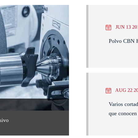
JUN 13 20
Polvo CBN He
AUG 22 2
Varios corta
que conocen 
sivo