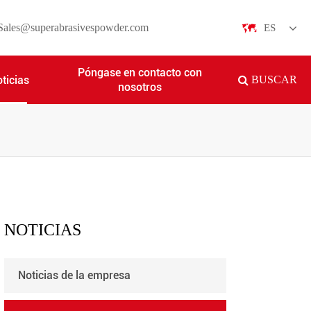
Sales@superabrasivespowder.com
ES
English
Póngase en contacto con
ticias
BUSCAR
nosotros
日本語
한국어
français
Deutsch
Español
NOTICIAS
italiano
Noticias de la empresa
русский