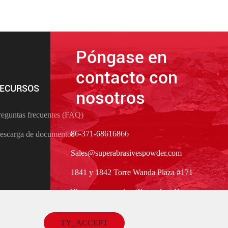
Póngase en
contacto con
ECURSOS
nosotros
reguntas frecuentes (FAQ)
86-371-68616866
escarga de documentos
Sales@superabrasivespowder.com
1841 y 1842 Torre Wanda Plaza #171
Zhongyuan camino Zhengzhou Henan
China
TY_ACCEPT