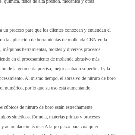
 química, física de alta presión, mecánica y otras
a un proceso para que los clientes conozcan y entiendan el
 con la aplicación de herramientas de molienda CBN en la
o, máquinas herramientas, moldes y diversos procesos
rtiendo en el procesamiento de molienda abrasivo más
año de la geometría precisa, mejor acabado superficial y la
procesamiento. Al mismo tiempo, el abrasivo de nitruro de boro
ol numérico, por lo que su uso está aumentando.
os cúbicos de nitruro de boro están estrechamente
uipos sintéticos, fórmula, materias primas y procesos
ón y acumulación técnica A largo plazo para cualquier